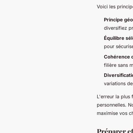
Voici les princi
Principe gé
diversifiez 
Équilibre sél
pour sécuris
Cohérence d
filière sans 
Diversificati
variations de
L'erreur la plus
personnelles. N
maximise vos ch
Préparer ef