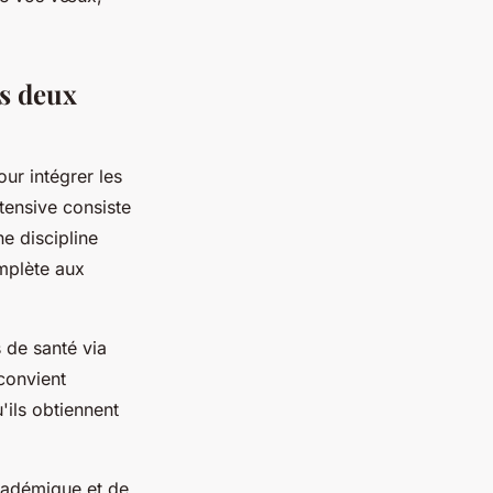
es deux
ur intégrer les
tensive consiste
e discipline
omplète aux
 de santé via
convient
'ils obtiennent
cadémique et de