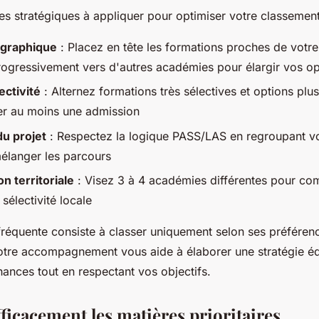
pes stratégiques à appliquer pour optimiser votre classement
ographique
: Placez en tête les formations proches de votre
progressivement vers d'autres académies pour élargir vos o
ectivité
: Alternez formations très sélectives et options plu
er au moins une admission
u projet
: Respectez la logique PASS/LAS en regroupant v
mélanger les parcours
on territoriale
: Visez 3 à 4 académies différentes pour co
 sélectivité locale
 fréquente consiste à classer uniquement selon ses préféren
otre accompagnement vous aide à élaborer une stratégie éq
ances tout en respectant vos objectifs.
ficacement les matières prioritaires