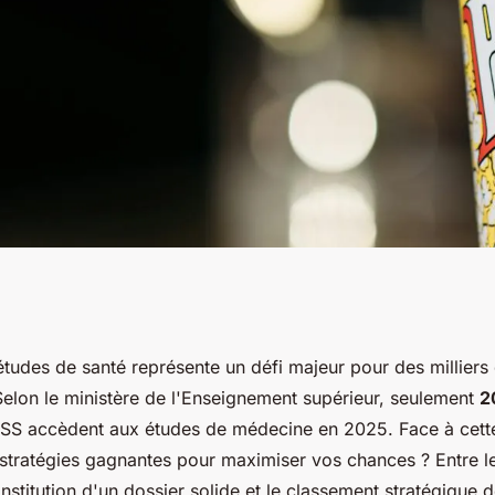
 PASS LAS :
tudes de santé représente un défi majeur pour des milliers 
elon le ministère de l'Enseignement supérieur, seulement
2
ables
S accèdent aux études de médecine en 2025. Face à cette 
 stratégies gagnantes pour maximiser vos chances ? Entre le
stitution d'un dossier solide et le classement stratégique