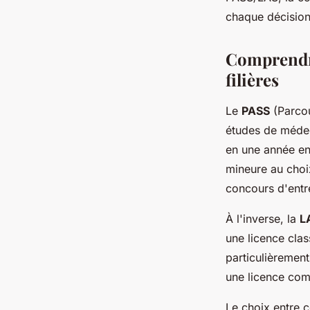
Florian
•
25 novembre 2025
•
4 min de lecture
chaque décisio
Comprendre
filières
Le
PASS
(Parcou
études de médec
en une année en
mineure au choix
concours d'entr
À l'inverse, la
L
une licence cla
particulièrement
une licence com
Le choix entre 