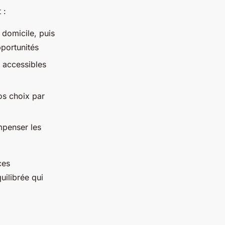
 :
 domicile, puis
pportunités
s accessibles
os choix par
mpenser les
ces
uilibrée qui