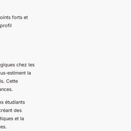
ints forts et
profil
égiques chez les
us-estiment la
is. Cette
ances.
es étudiants
 créant des
iques et la
res.