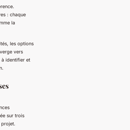
érence.
ves : chaque
mme la
tés, les options
nverge vers
à identifier et
n.
ses
ances
e sur trois
 projet.