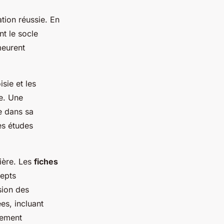
tion réussie. En
nt le socle
meurent
sie et les
e. Une
e dans sa
es études
ière. Les
fiches
cepts
sion des
es, incluant
lement