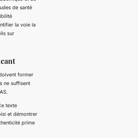
tudes de santé
bilité
ifier la voie la
ils sur
ncant
doivent former
 ne suffisent
LAS.
Ce texte
isi et démontrer
thenticité prime