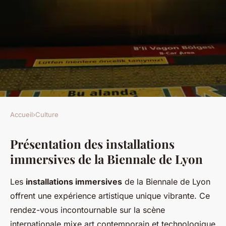
Accueil
›
Culture
CULTURE
Présentation des installations
Les installation immersives de
immersives de la Biennale de Lyon
la Biennale de Lyon : Une
expérience unique
Les
installations immersives
de la Biennale de Lyon
offrent une expérience artistique unique vibrante. Ce
Mathieu
•
23 janvier 2025
•
6 min de lecture
rendez-vous incontournable sur la scène
internationale mixe art contemporain et technologique