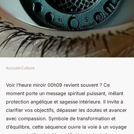
Accueil
›
Culture
CULTURE
Heure miroir 00h09 :
Voir l’heure miroir 00h09 revient souvent ? Ce
moment porte un message spirituel puissant, mêlant
signification et symbolisme à
protection angélique et sagesse intérieure. Il invite à
connaître
clarifier vos objectifs, dépasser les doutes et avancer
avec compassion. Symbole de transformation et
Mathieu
•
23 juin 2025
•
3 min de lecture
d’équilibre, cette séquence ouvre la voie à un voyage