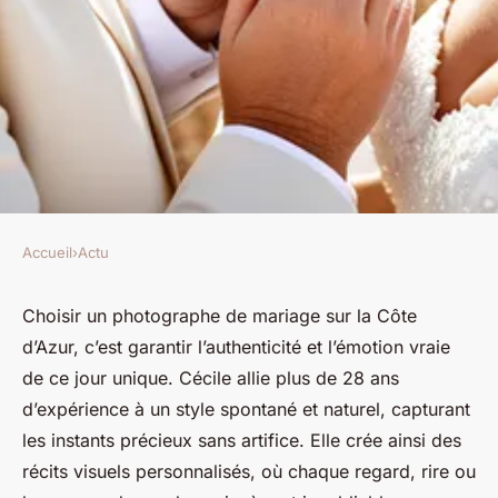
Accueil
›
Actu
ACTU
Photographe de mariage côte
Choisir un photographe de mariage sur la Côte
d’Azur, c’est garantir l’authenticité et l’émotion vraie
d'azur : immortalisez vos
de ce jour unique. Cécile allie plus de 28 ans
moments précieux
d’expérience à un style spontané et naturel, capturant
les instants précieux sans artifice. Elle crée ainsi des
Florian
•
19 mai 2025
•
4 min de lecture
récits visuels personnalisés, où chaque regard, rire ou