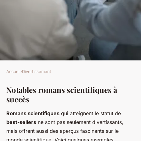
Accueil
›
Divertissement
DIVERTISSEMENT
Notables romans scientifiques à
Les romans scientifiques qui
succès
deviennent des best-sellers
Romans scientifiques
qui atteignent le statut de
Edouard
•
29 janvier 2025
•
5 min de lecture
best-sellers
ne sont pas seulement divertissants,
mais offrent aussi des aperçus fascinants sur le
monde scientifique. Voici quelques exemples